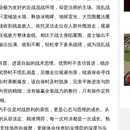
业极为友好的近战混战环境，却是法师的主场。混乱战
只需铺放火墙、释放冰咆哮、地狱雷光，大范围魔法覆
续收割残血敌人。依托灵活走位在人群外围游走，规避
压低敌方整体血线。相比于战士身陷重围、道士输出不
输出拉满、收割不断，轻松拿下多杀战绩，成为混乱战
度、进退自如的战术思维。优势时不贪功冒进，稳步
劣势时不慌乱崩盘，后撤走位规避伤害，续盾保命寻找
出时果断爆发，该自保时及时脱身，完美平衡进攻与防
为营的精细；没有输赢全靠战力的敷衍，只有操作定胜
内核。
不仅是对战胜利的喜悦，更是心态与思维的成长。从
的从容淡定、精准博弈，每一次对决都是一次成长。熟
法竞技场所向披靡，更能体会传奇职业博弈的深度与乐