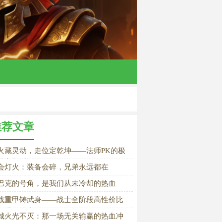
推荐文章
火藏灵动，走位定乾坤——法师PK的极
博弈与乐趣
会灯火：装备会碎，兄弟永远都在
巴克的号角，是我们从未冷却的热血
战重甲铸武身——战士全阶段高性价比
备搭配指南
城火光不灭：那一场无关输赢的热血冲