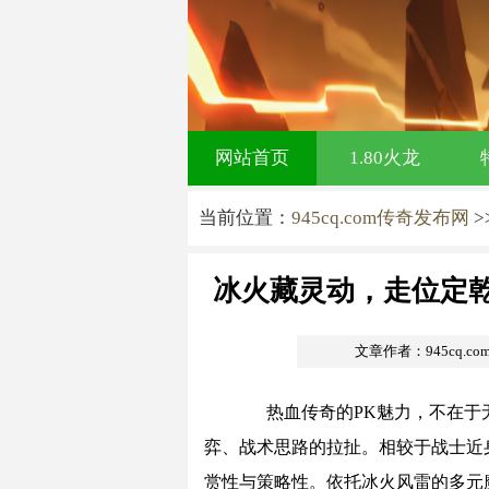
网站首页
1.80火龙
当前位置：
945cq.com传奇发布网
>
冰火藏灵动，走位定
文章作者：945cq.c
热血传奇的PK魅力，不在于无
弈、战术思路的拉扯。相较于战士近
赏性与策略性。依托冰火风雷的多元