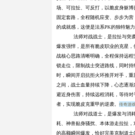
场、可拉扯、可反打，以脆皮身躯博
固定套路，全程随机应变、步步为营
的成就感，这便是法系PK的独特魅
法师对战战士，是拉扯与突袭
爆发强悍，是所有脆皮职业的克星，
战核心思路清晰明确，全程保持远程
锁走位，限制战士突进路线，同时持
时，瞬间开启抗拒火环推开对手，重
之间，战士血量持续下降，心态逐渐
避近身伤害，持续远程消耗，等待对
传奇游
者，实现脆皮克重甲的逆袭。
法师对战道士，是爆发与消耗
耗、神兽贴身骚扰、本体游走拉扯，
的高额瞬间爆发，恰好完美克制道士