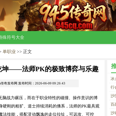
特殊符号大全
>
单职业
>> 正文
乾坤——法师PK的极致博弈与乐趣
冰
om传奇发布网
发布时间：2026-06-09 09:26:43
致
行
沙
脑战力碾压，而在于职业特性的碰撞、操作意识的博
百
身硬刚的粗犷、道士持续消耗的佛系，法师的PK最具观
装
沙
魔法技能，搭配灵动飘逸的走位拉扯，可远攻、可控