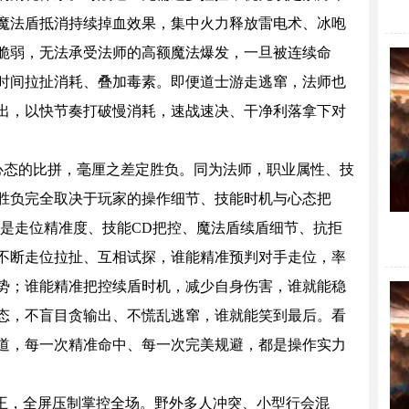
魔法盾抵消持续掉血效果，集中火力释放雷电术、冰咆
脆弱，无法承受法师的高额魔法爆发，一旦被连续命
时间拉扯消耗、叠加毒素。即便道士游走逃窜，法师也
出，以快节奏打破慢消耗，速战速决、干净利落拿下对
态的比拼，毫厘之差定胜负。同为法师，职业属性、技
胜负完全取决于玩家的操作细节、技能时机与心态把
的是走位精准度、技能CD把控、魔法盾续盾细节、抗拒
不断走位拉扯、互相试探，谁能精准预判对手走位，率
势；谁能精准把控续盾时机，减少自身伤害，谁就能稳
态，不盲目贪输出、不慌乱逃窜，谁就能笑到最后。看
道，每一次精准命中、每一次完美规避，都是操作实力
，全屏压制掌控全场。野外多人冲突、小型行会混