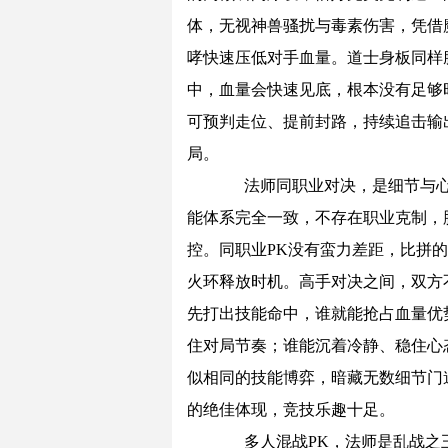
体，无视神兽骚扰与毒素伤害，凭借
哮快速压低对手血量。道士身板同样
中，血量会快速见底，根本没有足够
可预判走位、提前封路，持续追击输
局。
法师同职业对决，是细节与心
能体系完全一致，不存在职业克制，
控。同职业PK没有蛮力差距，比拼
火环释放时机。高手对决之间，双方
先打出技能命中，谁就能抢占血量优
住对局节奏；谁能沉着冷静、稳住心
似相同的技能博弈，暗藏无数细节门
的绝佳体现，竞技乐趣十足。
多人混战PK，法师是乱战之王