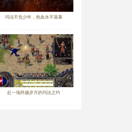
玛法不负少年，热血永不落幕
赴一场跨越岁月的玛法之约