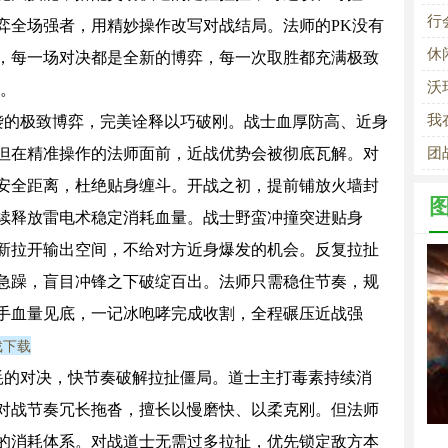
锋
行
弈全场强者，用精妙操作改写对战结局。法师的PK没有
休
，每一场对决都是全新的博弈，每一次取胜都充满极致
沃
力。
我
的极致博弈，完美诠释以巧破刚。战士血厚防高、近身
但在精准操作的法师面前，近战优势会被彻底瓦解。对
团
的
安全距离，杜绝贴身缠斗。开战之初，提前铺放火墙封
续释放雷电术稳定消耗血量。战士野蛮冲撞突进贴身
新拉开输出空间，不给对方近身爆发的机会。反复拉扯
急躁，盲目冲锋之下破绽百出。法师只需稳住节奏，规
手血量见底，一记冰咆哮完成收割，全程碾压近战强
戏下载
的对决，快节奏破解拉扯僵局。道士主打毒素持续消
对战节奏冗长拖沓，擅长以慢磨快、以柔克刚。但法师
的消耗体系。对战道士无需过多拉扯，优先锁定敌方本