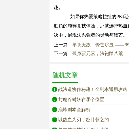
趣。
如果你热爱策略拉扯的PK玩法
胜负的纯粹竞技体验，那就选择热血
决中，展现法系强者的灵动与锋芒。
上一篇：
单挑无敌，锋芒尽显 —— 热
下一篇：
孤身驭元素，法袍踏八荒—
随机文章
战法道协作秘籍！全副本通用攻略
1
封魔谷树妖在哪个位置
2
巅峰副本全解析
3
以热血为刃，赴廿载之约
4