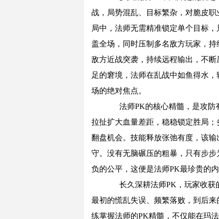
战，局势混乱、目标繁杂，对脆皮职
局中，法师无需精准锁定单个目标，
盖全场，同时压制多名敌方玩家，持
敌方近战突袭，持续远程输出，不断
足的窘境，法师在乱战中如鱼得水，
场的绝对焦点。
法师PK的核心精髓，是攻防有
拉扯扩大血量差距，稳稳锁定胜局；
翻盘机会。技能释放张弛有度，该输
守。没有无脑碾压的粗暴，只有步步
负的公平，这便是法师PK最珍贵的
长久深耕法师PK，玩家收获的
最初的慌乱失误、频繁落败，到后来
练掌握法师的PK精髓，不仅能在玛