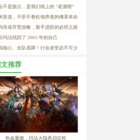
会不是据点，是我们线上的 “老酒馆”
闲首选，不肝不卷松弛养老的佛系本命
玛寺庙开荒攻略，新手进阶的必经之路
在玛法找回了 2003 年的自己
战核心、全队底牌！行会攻坚必不可少
强力道士
图文推荐
热血重燃，玛法大陆再启征程