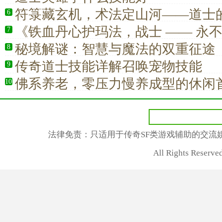
符箓藏玄机，术法定山河——道士
6
全解析
《铁血丹心护玛法，战士 —— 永
7
赞歌》
秘境解谜：智慧与魔法的双重征途
8
传奇道士技能详解召唤宠物技能
9
佛系养老，零压力慢养成型的休闲
10
法律免责：只适用于传奇SF类游戏辅助的交流
All Rights Rese