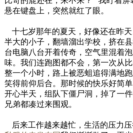
比奇的鹿还在，来不来？” 我盯着
悬在键盘上，突然就红了眼。
十七岁那年的夏天，好像还在昨天
半大的小子，翻墙溜出学校，挤在县
台电脑八台开着传奇，空气里混着泡
味。我们连跑图都不会，第一次从比
整一个小时，路上被恶蛆追得满地跑
笑得前仰后合。那时候的快乐好简单
开心半天，组队下僵尸洞，掉了一件
兄弟都凑过来围观。
后来工作越来越忙，生活的压力压