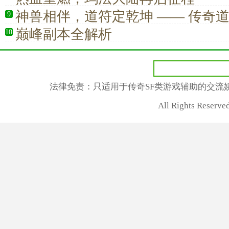
神兽相伴，道符定乾坤 —— 传奇
9
家的终极信仰
巅峰副本全解析
10
法律免责：只适用于传奇SF类游戏辅助的交流
All Rights Rese