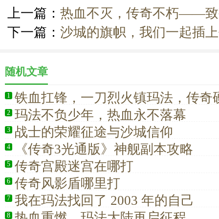
上一篇：
热血不灭，传奇不朽——致
下一篇：
沙城的旗帜，我们一起插上
随机文章
铁血扛锋，一刀烈火镇玛法，传奇
1
士
玛法不负少年，热血永不落幕
2
战士的荣耀征途与沙城信仰
3
《传奇3光通版》神舰副本攻略
4
传奇宫殿迷宫在哪打
5
传奇风影盾哪里打
6
我在玛法找回了 2003 年的自己
7
热血重燃，玛法大陆再启征程
8