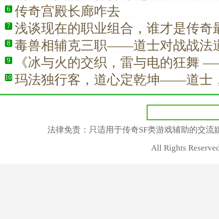
传奇宫殿长廊咋去
6
浅谈现在的职业组合，谁才是传奇
7
毒兽相辅克三职——道士对战战法道
8
实战详解
《冰与火的交织，雷与电的狂舞 —
9
全解析》
玛法独行客，道心定乾坤——道士
10
有风骨的职业
法律免责：只适用于传奇SF类游戏辅助的交流
All Rights Rese