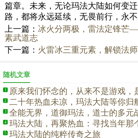
篇章。未来，无论玛法大陆如何变迁
路，都将永远延续，无畏前行，永不
上一篇：
冰火分两极，雷法定锋芒—
素武道志
下一篇：
火雷冰三重元素，解锁法师
随机文章
原来我们怀念的，从来不是游戏，
1
己
二十年热血未凉，玛法大陆等你归
2
全能无界，道御玛法，道士的多元
3
玛法大陆，再聚热血：寻找当年那
4
的兄弟
玛法大陆的纯粹传奇之旅
5