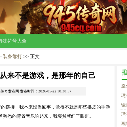
特殊符号大全
>
装备靠打
>> 正文
从来不是游戏，是那年的自己
原
om传奇发布网
发布时间：2026-05-22 10:38:57
的
玛
诡
奇的链接，我本来没当回事，觉得不就是那些换皮的手游
玛
首熟悉的背景音乐响起来，我突然就红了眼眶。
再