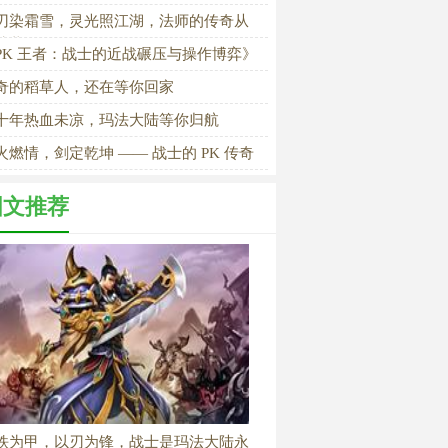
刃染霜雪，灵光照江湖，法师的传奇从
落幕
PK 王者：战士的近战碾压与操作博弈》
奇的稻草人，还在等你回家
十年热血未凉，玛法大陆等你归航
火燃情，剑定乾坤 —— 战士的 PK 传奇
图文推荐
铁为甲，以刃为锋，战士是玛法大陆永