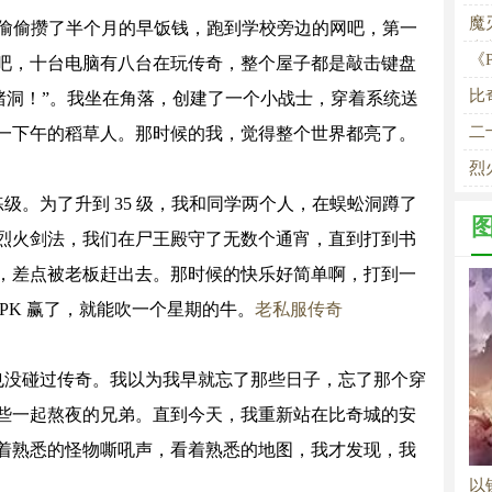
魔
二，偷偷攒了半个月的早饭钱，跑到学校旁边的网吧，第一
未
《
吧，十台电脑有八台在玩传奇，整个屋子都是敲击键盘
比
猪洞！”。我坐在角落，创建了一个小战士，穿着系统送
二
一下午的稻草人。那时候的我，觉得整个世界都亮了。
烈
级。为了升到 35 级，我和同学两个人，在蜈蚣洞蹲了
烈火剑法，我们在尸王殿守了无数个通宵，直到打到书
，差点被老板赶出去。那时候的快乐好简单啊，打到一
PK 赢了，就能吹一个星期的牛。
老私服传奇
也没碰过传奇。我以为我早就忘了那些日子，忘了那个穿
些一起熬夜的兄弟。直到今天，我重新站在比奇城的安
着熟悉的怪物嘶吼声，看着熟悉的地图，我才发现，我
以