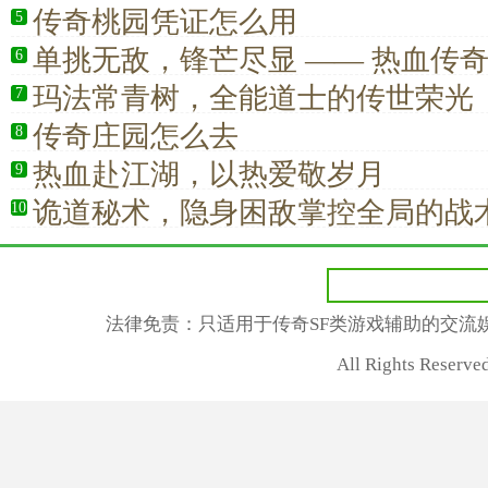
传奇桃园凭证怎么用
5
单挑无敌，锋芒尽显 —— 热血传奇
6
王者之路
玛法常青树，全能道士的传世荣光
7
传奇庄园怎么去
8
热血赴江湖，以热爱敬岁月
9
诡道秘术，隐身困敌掌控全局的战
10
法律免责：只适用于传奇SF类游戏辅助的交流
All Rights Rese