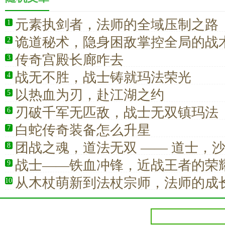
元素执剑者，法师的全域压制之路
1
诡道秘术，隐身困敌掌控全局的战
2
传奇宫殿长廊咋去
3
战无不胜，战士铸就玛法荣光
4
以热血为刃，赴江湖之约
5
刃破千军无匹敌，战士无双镇玛法
6
白蛇传奇装备怎么升星
7
团战之魂，道法无双 —— 道士，
8
核心密码
战士——铁血冲锋，近战王者的荣
9
从木杖萌新到法杖宗师，法师的成
10