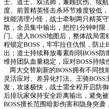
士、道士、双法师，兼顾抗伤、续航
度。前置精英怪击杀环节难度较低，
技能清理小怪，战士牵制两只精英守
散，全员集中输出，把控1分钟时限
门。进入BOSS地图后，整体战局需
程锁定BOSS，牢牢拉住仇恨，防止B
出；道士持续释放毒素削弱BOSS防御
维持团队血量稳定，应对BOSS持续
两大交替刷新的BOSS拥有不同技
灵活应对、差异化打法。王骑BOSS
发，攻速极快，战士需全程开启防御
后排玩家保持安全距离输出，避免被
BOSS擅长范围暗影伤害和隐身突袭