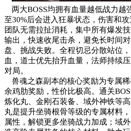
两大BOSS均拥有血量越低战力越
至30%后会进入狂暴状态，伤害和
团队无需拉扯消耗，集中所有爆发技
输出，快速收尾击杀，避免长时间对
盘、挑战失败。全程切忌分散站位，
血，道士优先抬升血量，法师持续压
对局。
兽魂之森副本的核心奖励为专属稀
余鸡肋奖励，性价比极高。通关BOS
炼化丸、金刚石装备、域外神铁等高
丸是提升坐骑根骨等级的专属材料，
属性，解锁更多坐骑战力加成；域外