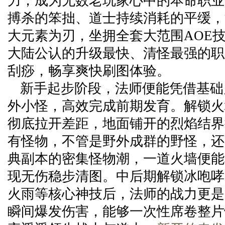
力，成为无数老玩家心中的本命职业
搏杀的笨拙、道士持续消耗的平缓，
大元素为刃，坐拥全套大范围AOE
大陆公认的升级最快、清怪最强的职
刮痧，畅享爽快刷图体验。
新手起步阶段，法师便能凭借基础
外小怪，高效完成前期发育。解锁火
彻底拉开差距，地面铺开的烈焰结界
有怪物，不管是野外成群的野怪，还
典副本的密集怪物潮，一道火墙便能
现无伤稳步清图。中后期解锁冰咆哮
火雨等核心神技后，法师的战力更是
瞬间爆发伤害，能够一次性席卷整片