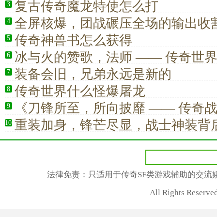
复古传奇魔龙特使怎么打
3
全屏核爆，团战碾压全场的输出收
4
传奇神兽书怎么获得
5
冰与火的赞歌，法师 —— 传奇世
6
装备会旧，兄弟永远是新的
7
传奇世界什么怪爆屠龙
8
《刀锋所至，所向披靡 —— 传奇
9
路》
重装加身，锋芒尽显，战士神装背
10
怀
法律免责：只适用于传奇SF类游戏辅助的交流
All Rights Rese