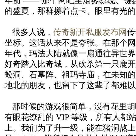
年前 —— 那个网吧里烟雾缭绕、键
的盛夏，那群攥着点卡、眼里有光的
很多人说，
传奇新开私服发布网
传
坐标。这话从来不是夸张。在那个网
年代，玛法大陆就像一扇通往异世界
好奇踏入比奇城，从砍杀第一只鹿开
蚣洞、石墓阵、祖玛寺庙，在未知的
地北的朋友，也留下了这辈子都难以
那时候的游戏很简单，没有花里胡
有眼花缭乱的 VIP 等级，所有人都
上。我们为了升一级，能在猪洞熬上