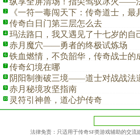
纵享全屏清场！指尖驾驭冰火——
1
《一符一毒闯天下：传奇道士，最
2
的逍遥王者》
传奇白日门第三层怎么去
3
玛法路口，我又遇见了十七岁的自
4
赤月魔穴——勇者的终极试炼场
5
铁血燃情，不负韶华，传奇战士的
6
传奇幻境在哪
7
阴阳制衡破三境——道士对战战法
8
阶PK实战详解
赤月秘境攻坚指南
9
灵符引神兽，道心护传奇
10
法律免责：只适用于传奇SF类游戏辅助的交流